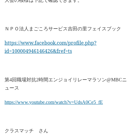
ＮＰＯ法人まごころサービス吉田の里フェイスブック
https://www.facebook.com/profile.php?
id=100004946146426&fref=ts
第
回職場対抗
時間エンジョイリレーマラソン
ニ
4
2
@MBC
ュース
https://www.youtube.com/watch?v=UdsA0Ce5_fE
クラスマッチ さん