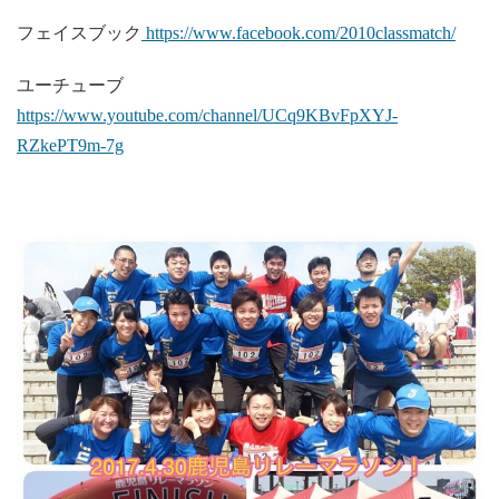
フェイスブック
https://www.facebook.com/2010classmatch/
ユーチューブ
https://www.youtube.com/channel/UCq9KBvFpXYJ-
RZkePT9m-7g