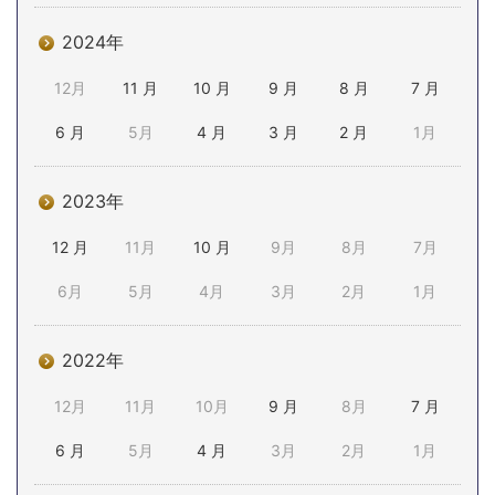
2024年
12月
11 月
10 月
9 月
8 月
7 月
6 月
5月
4 月
3 月
2 月
1月
2023年
12 月
11月
10 月
9月
8月
7月
6月
5月
4月
3月
2月
1月
2022年
12月
11月
10月
9 月
8月
7 月
6 月
5月
4 月
3月
2月
1月