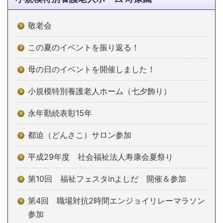
敬老会
この夏のイベントを振り返る！
母の日のイベントを開催しました！
小規模特別養護老人ホーム（七夕飾り）
永年勤続表彰15年
都迫（どんさこ）サロン参加
平成29年度 社会福祉法人寿康会夏祭り
第10回 福祉フェスタinよしだ 開催＆参加
第4回 職場対抗2時間エンジョイリレーマラソン
参加