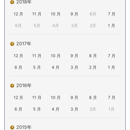
2018年
12 月
11 月
10 月
9 月
8月
7 月
6月
5月
4月
3月
2月
1 月
2017年
12 月
11 月
10 月
9 月
8 月
7 月
6 月
5 月
4 月
3 月
2 月
1 月
2016年
12 月
11 月
10 月
9 月
8 月
7 月
6 月
5 月
4 月
3 月
2月
1月
2015年