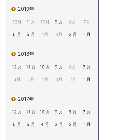
2019年
12月
11月
10月
9 月
8月
7月
6 月
5 月
4月
3月
2 月
1 月
2018年
12 月
11 月
10 月
9 月
8月
7 月
6月
5月
4月
3月
2月
1 月
2017年
12 月
11 月
10 月
9 月
8 月
7 月
6 月
5 月
4 月
3 月
2 月
1 月