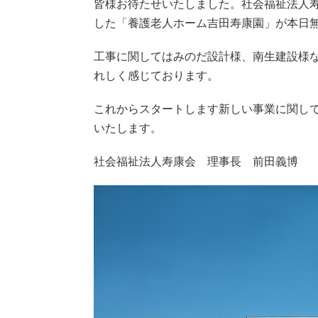
皆様お待たせいたしました。社会福祉法人
した「養護老人ホーム吉田寿康園」が本日
工事に関してはみのだ設計様、南生建設様
れしく感じております。
これからスタートします新しい事業に関し
いたします。
社会福祉法人寿康会 理事長 前田義博