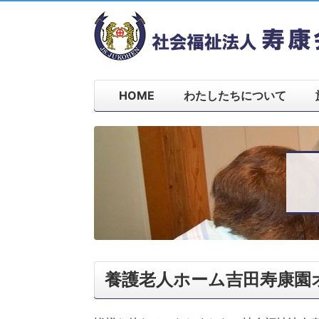
HOME
わたしたちについて
養護老人ホーム吉田寿康園