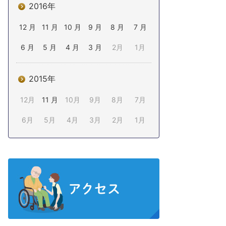
2016年
12 月
11 月
10 月
9 月
8 月
7 月
6 月
5 月
4 月
3 月
2月
1月
2015年
12月
11 月
10月
9月
8月
7月
6月
5月
4月
3月
2月
1月