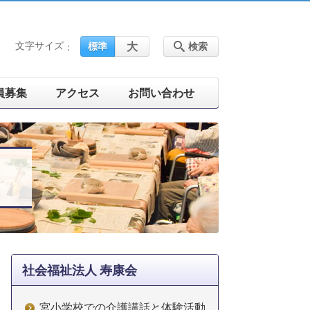
文字サイズ
大
標準
検索
員募集
アクセス
お問い合わせ
社会福祉法人 寿康会
宮小学校での介護講話と体験活動