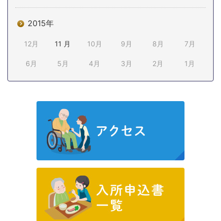
2015年
12月
11 月
10月
9月
8月
7月
6月
5月
4月
3月
2月
1月