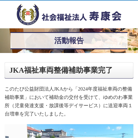
活動報告
JKA福祉車両整備補助事業完了
このたび公益財団法人JKAから「2024年度福祉車両の整備
補助事業」において補助金の交付を受けて、ゆめのわ事業
所（児童発達支援・放課後等デイサービス）に送迎車両１
台増車を完了いたしました。