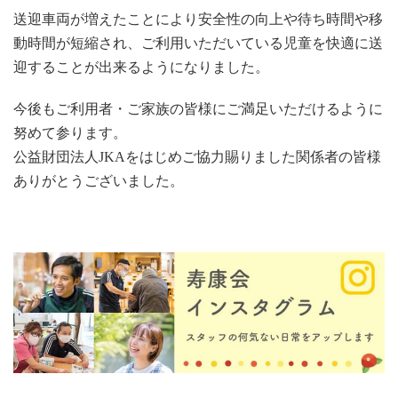
送迎車両が増えたことにより安全性の向上や待ち時間や移
動時間が短縮され、ご利用いただいている児童を快適に送
迎することが出来るようになりました。
今後もご利用者・ご家族の皆様にご満足いただけるように
努めて参ります。
公益財団法人JKAをはじめご協力賜りました関係者の皆様
ありがとうございました。