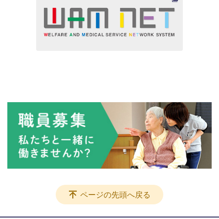
ページの先頭へ戻る