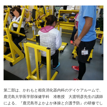
第二部は、かわもと相良消化器内科のデイケアルームで、
鹿児島大学医学部保健学科 准教授 大渡明彦先生の講師
による、『鹿児島市よかよか体操と介護予防』の研修でし