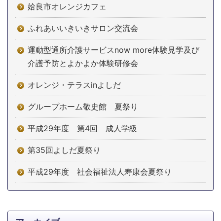
姶良市オレンジカフェ
ふれあいいきいきサロン交流会
運動型通所介護サービスnow more体験見学及び
介護予防とよかよか体験研修会
オレンジ・テラスinよしだ
グループホーム敬史館 夏祭り
平成29年度 第4回 成人学級
第35回よしだ夏祭り
平成29年度 社会福祉法人寿康会夏祭り