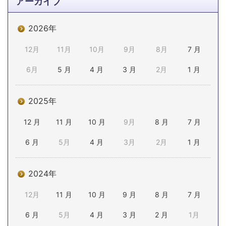
アーカイブ
2026年
12月
11月
10月
9月
8月
7 月
6月
5 月
4 月
3 月
2月
1 月
2025年
12 月
11 月
10 月
9月
8 月
7 月
6 月
5月
4 月
3月
2月
1 月
2024年
12月
11 月
10 月
9 月
8 月
7 月
6 月
5月
4 月
3 月
2 月
1月