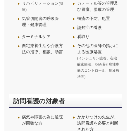
リハビリテーション
カテーテル等の管理及
(訓
び胃瘻、腸瘻の管理
練)
気管切開者の呼吸管
褥瘡の予防、処置
理・健康管理
認知症の看護
ターミナルケア
看取り
自宅療養生活や介護方
その他の医師の指示に
法の指導、相談、助言
よる医療処置
(インシュリン療養、在宅
酸素療法、各痰吸引癌性疼
痛のコントロール、輸液療
法等)
訪問看護の対象者
病気や障害の為に通院
かかりつけの先生が、
が困難な方
訪問看護を必要と判断
された方