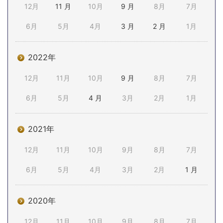
12月
11 月
10月
9 月
8月
7月
6月
5月
4月
3 月
2 月
1月
2022年
12月
11月
10月
9 月
8月
7月
6月
5月
4 月
3月
2月
1月
2021年
12月
11月
10月
9月
8月
7月
6月
5月
4月
3月
2月
1 月
2020年
12月
11月
10月
9月
8月
7月