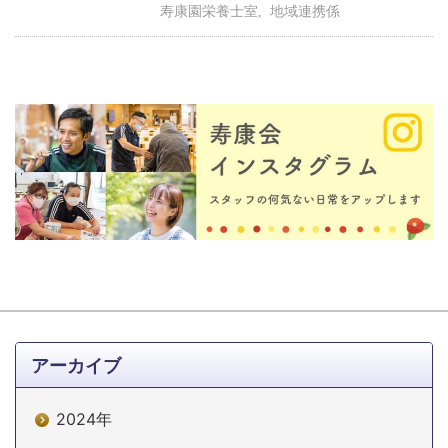
寿康園栄養士室
地域連携係
アーカイブ
2024年