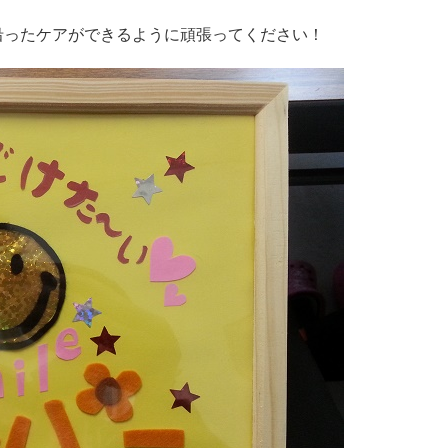
沿ったケアができるように頑張ってください！