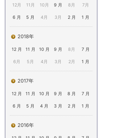
12月
11月
10月
9 月
8月
7月
6 月
5 月
4月
3月
2 月
1 月
2018年
12 月
11 月
10 月
9 月
8月
7 月
6月
5月
4月
3月
2月
1 月
2017年
12 月
11 月
10 月
9 月
8 月
7 月
6 月
5 月
4 月
3 月
2 月
1 月
2016年
12 月
11 月
10 月
9 月
8 月
7 月