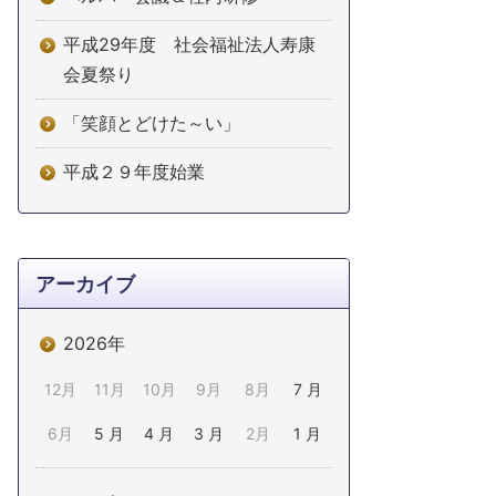
平成29年度 社会福祉法人寿康
会夏祭り
「笑顔とどけた～い」
平成２９年度始業
アーカイブ
2026年
12月
11月
10月
9月
8月
7 月
6月
5 月
4 月
3 月
2月
1 月