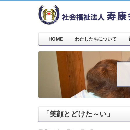
HOME
わたしたちについて
「笑顔とどけた～い」