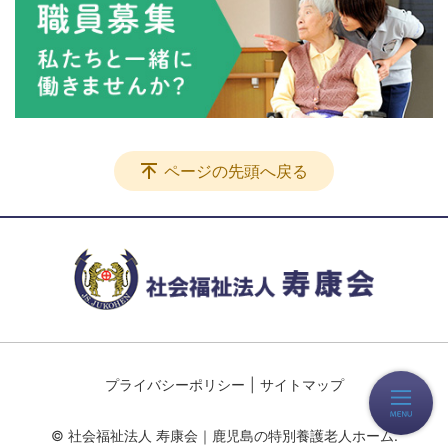
ページの先頭へ戻る
プライバシーポリシー
サイトマップ
© 社会福祉法人 寿康会｜鹿児島の特別養護老人ホーム.