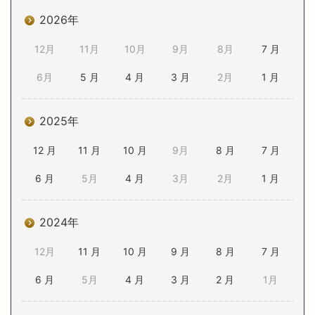
2026年
12月
11月
10月
9月
8月
7 月
6月
5 月
4 月
3 月
2月
1 月
2025年
12 月
11 月
10 月
9月
8 月
7 月
6 月
5月
4 月
3月
2月
1 月
2024年
12月
11 月
10 月
9 月
8 月
7 月
6 月
5月
4 月
3 月
2 月
1月