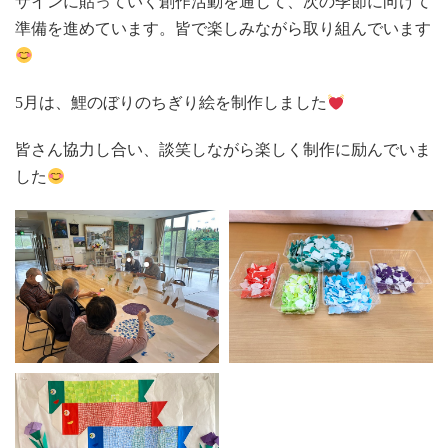
ザインに貼っていく創作活動を通じて、次の季節に向けて
準備を進めています。皆で楽しみながら取り組んでいます
5月は、鯉のぼりのちぎり絵を制作しました
皆さん協力し合い、談笑しながら楽しく制作に励んでいま
した