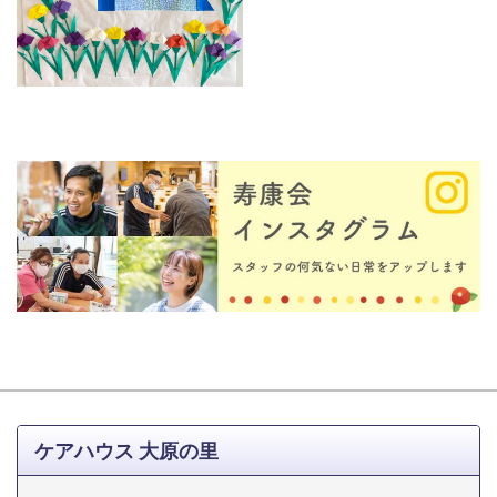
ケアハウス 大原の里