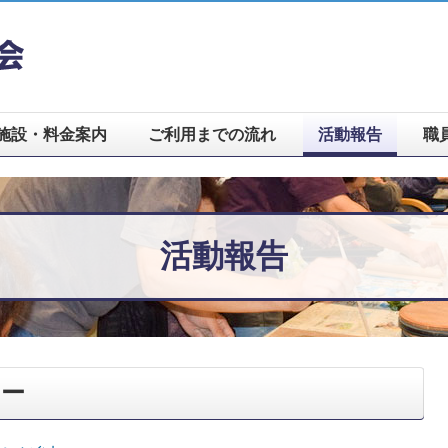
施設・料金案内
ご利用までの流れ
活動報告
職
活動報告
ター