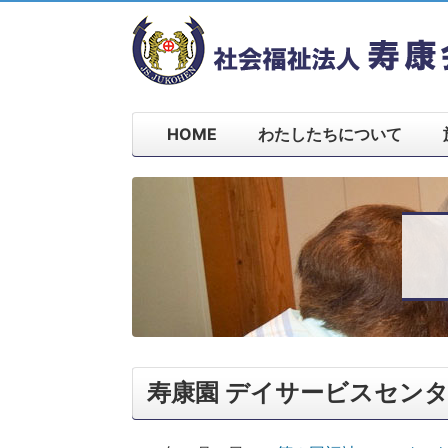
HOME
わたしたちについて
寿康園 デイサービスセン