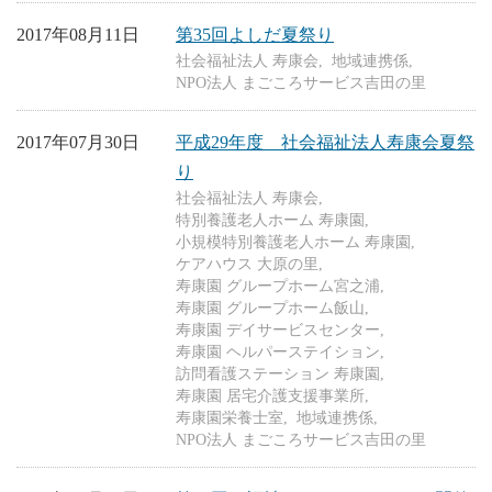
2017年08月11日
第35回よしだ夏祭り
社会福祉法人 寿康会
地域連携係
NPO法人 まごころサービス吉田の里
2017年07月30日
平成29年度 社会福祉法人寿康会夏祭
り
社会福祉法人 寿康会
特別養護老人ホーム 寿康園
小規模特別養護老人ホーム 寿康園
ケアハウス 大原の里
寿康園 グループホーム宮之浦
寿康園 グループホーム飯山
寿康園 デイサービスセンター
寿康園 ヘルパーステイション
訪問看護ステーション 寿康園
寿康園 居宅介護支援事業所
寿康園栄養士室
地域連携係
NPO法人 まごころサービス吉田の里