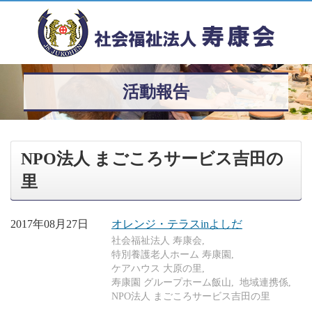
活動報告
NPO法人 まごころサービス吉田の
里
2017年08月27日
オレンジ・テラスinよしだ
社会福祉法人 寿康会
特別養護老人ホーム 寿康園
ケアハウス 大原の里
寿康園 グループホーム飯山
地域連携係
NPO法人 まごころサービス吉田の里