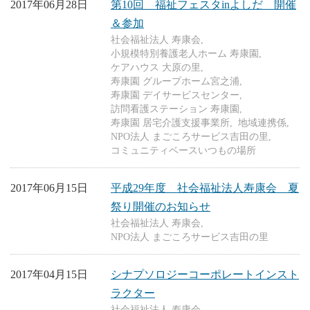
2017年06月28日
第10回 福祉フェスタinよしだ 開催
＆参加
社会福祉法人 寿康会
小規模特別養護老人ホーム 寿康園
ケアハウス 大原の里
寿康園 グループホーム宮之浦
寿康園 デイサービスセンター
訪問看護ステーション 寿康園
寿康園 居宅介護支援事業所
地域連携係
NPO法人 まごころサービス吉田の里
コミュニティベースいつもの場所
2017年06月15日
平成29年度 社会福祉法人寿康会 夏
祭り開催のお知らせ
社会福祉法人 寿康会
NPO法人 まごころサービス吉田の里
2017年04月15日
シナプソロジーコーポレートインスト
ラクター
社会福祉法人 寿康会