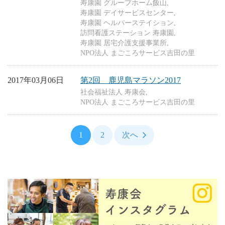
寿康園 グループホーム飯山
寿康園 デイサービスセンター
寿康園 ヘルパーステイション
訪問看護ステーション 寿康園
寿康園 居宅介護支援事業所
NPO法人 まごころサービス吉田の里
2017年03月06日
第2回 鹿児島マラソン2017
社会福祉法人 寿康会
NPO法人 まごころサービス吉田の里
1
2
次へ