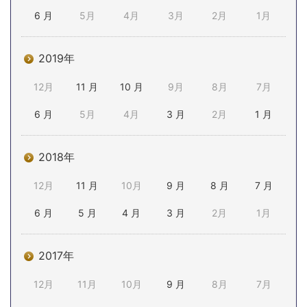
6 月
5月
4月
3月
2月
1月
2019年
12月
11 月
10 月
9月
8月
7月
6 月
5月
4月
3 月
2月
1 月
2018年
12月
11 月
10月
9 月
8 月
7 月
6 月
5 月
4 月
3 月
2月
1月
2017年
12月
11月
10月
9 月
8月
7月