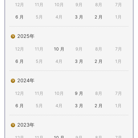
12月
11月
10月
9月
8月
7月
6 月
5月
4月
3 月
2 月
1月
2025年
12月
11月
10 月
9月
8月
7月
6 月
5月
4月
3 月
2 月
1月
2024年
12月
11月
10月
9 月
8月
7月
6 月
5月
4月
3 月
2 月
1月
2023年
12月
11月
10 月
9月
8月
7月