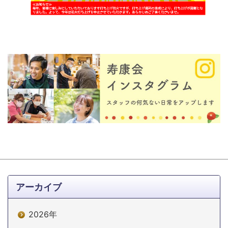
アーカイブ
2026年