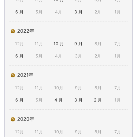
6 月
5月
4月
3 月
2月
1月
2022年
12月
11月
10 月
9 月
8月
7月
6 月
5月
4月
3月
2月
1月
2021年
12月
11月
10月
9月
8月
7月
6 月
5月
4 月
3 月
2 月
1月
2020年
12月
11月
10月
9月
8月
7月