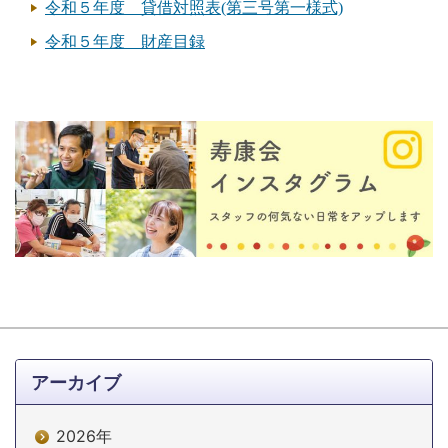
令和５年度 貸借対照表(第三号第一様式)
令和５年度 財産目録
アーカイブ
2026年